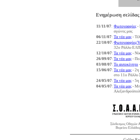
Ενημέρωση σελίδας
11/11/07
:
Φωτογραφίες
- 
αγώνες μας
06/11/07
:
Τα νέα μας
- Τέ
22/10/07
:
Φωτογραφίες/V
32ο Ράλλυ ΕΛ
12/10/07
:
Τα νέα μας
- Νί
26/09/07
:
Τα νέα μας
- Πο
03/08/07
:
Το αυτοκίνητο
-
15/06/07
:
Τα νέα μας
- 2η
στο 11ο Ράλλυ 
24/05/07
:
Τα νέα μας
- 5η
04/05/07
:
Τα νέα μας
- Μη
Αλεξανδρούπολ
Σύνδεσμος Οδηγών 
Βορείου Ελλάδος
Galfas R